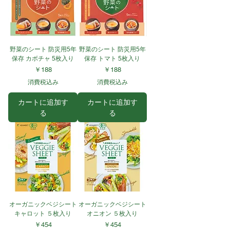
野菜のシート 防災用5年
野菜のシート 防災用5年
保存 カボチャ 5枚入り
保存 トマト 5枚入り
価格
価格
￥188
￥188
消費税込み
消費税込み
カートに追加す
カートに追加す
る
る
オーガニックベジシート
オーガニックベジシート
キャロット ５枚入り
オニオン ５枚入り
価格
価格
￥454
￥454