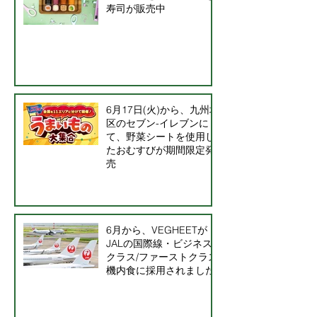
寿司が販売中
6月17日(火)から、九州地
区のセブン-イレブンに
て、野菜シートを使用し
たおむすびが期間限定発
売
6月から、VEGHEETが
JALの国際線・ビジネス
クラス/ファーストクラス
機内食に採用されました