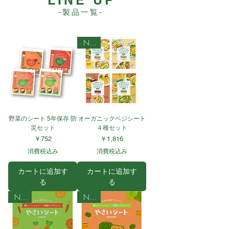
-製品一覧-
NEW
野菜のシート 5年保存 防
オーガニックベジシート
災セット
４種セット
価格
価格
￥752
￥1,816
消費税込み
消費税込み
カートに追加す
カートに追加す
る
る
NEW
NEW