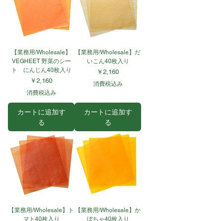
【業務用/Wholesale】
【業務用/Wholesale】だ
VEGHEET 野菜のシー
いこん40枚入り
ト にんじん40枚入り
価格
￥2,160
価格
￥2,160
消費税込み
消費税込み
カートに追加す
カートに追加す
る
る
【業務用/Wholesale】ト
【業務用/Wholesale】か
マト40枚入り
ぼちゃ40枚入り