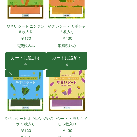
やさいシート ニンジン
やさいシート カボチャ
５枚入り
５枚入り
価格
価格
￥130
￥130
消費税込み
消費税込み
カートに追加す
カートに追加す
る
る
NEW
NEW
やさいシート ホウレンソ
やさいシート ムラサキイ
ウ ５枚入り
モ ５枚入り
価格
価格
￥130
￥130