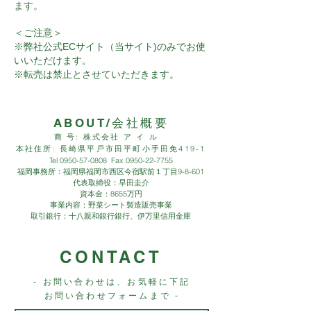
ます。
＜ご注意＞
※弊社公式ECサイト（当サイト)のみでお使
いいただけます。
※転売は禁止とさせていただきます。
ABOUT/会社概要
商 号: 株式会社 ア イ ル
本社住所: 長崎県平戸市田平町小手田免419-1
Tel
0950-57-0808
Fax
0950-22-7755
福岡事務所：福岡県福岡市西区今宿駅前１丁目9-8-601
代表取締役：早田圭介
資本金：8655万円
事業内容：野菜シート製造販売事業
取引銀行：十八親和銀行銀行、伊万里信用金庫
CONTACT
- お問い合わせは、お気軽に下記
お問い合わせフォームまで -