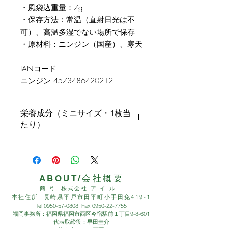
・風袋込重量：7g
・保存方法：常温（直射日光は不
可）、高温多湿でない場所で保存
・原材料：ニンジン（国産）、寒天
JANコード
ニンジン 4573486420212
栄養成分（ミニサイズ・1枚当
たり）
食物繊維 0.44g
エネルギー 2.79Kcal
タンパク質 0.05g
脂質 0.01g
ABOUT/会社概要
炭水化物 0.85g(糖質0.41g/食
商 号: 株式会社 ア イ ル
物繊維0.44g)
本社住所: 長崎県平戸市田平町小手田免419-1
Tel
0950-57-0808
Fax
0950-22-7755
食塩相当量 0.005g
福岡事務所：福岡県福岡市西区今宿駅前１丁目9-8-601
代表取締役：早田圭介