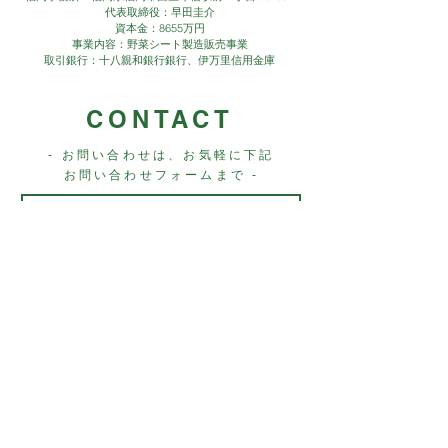
食塩相当量 0.003g
代表取締役：早田圭介
資本金：8655万円
事業内容：野菜シート製造販売事業
取引銀行：十八親和銀行銀行、伊万里信用金庫
CONTACT
- お問い合わせは、お気軽に下記
お問い合わせフォームまで -