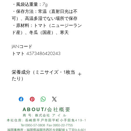
・風袋込重量：7g
・保存方法：常温（直射日光は不
可）、高温多湿でない場所で保存
・原材料：トマト（ニュージーラン
ド産）、冬瓜（国産）、寒天
JANコード
トマト 4573486420243
栄養成分（ミニサイズ・1枚当
たり）
トマト
食物繊維 0.47g
エネルギー 2.52Kcal
タンパク質 0.08g
ABOUT/会社概要
脂質 0.01g
商 号: 株式会社 ア イ ル
炭水化物 0.75g (糖質0.28g/食
本社住所: 長崎県平戸市田平町小手田免419-1
Tel
0950-57-0808
Fax
0950-22-7755
物繊維0.47g)
福岡事務所：福岡県福岡市西区今宿駅前１丁目9-8-601