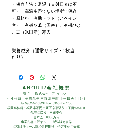
・保存方法：常温（直射日光は不
可）、高温多湿でない場所で保存
・原材料 有機トマト（スペイン
産）、有機冬瓜（国産）、有機ひよ
こ豆（米国産）寒天
栄養成分（通常サイズ・1枚当
たり）
エネルギー 11.60kcal
タンパク質 0.52g
脂質 0.08g
炭水化物 2.99g
ABOUT/会社概要
ー食物繊維 1.59g
商 号: 株式会社 ア イ ル
ー糖質 1.40g
本社住所: 長崎県平戸市田平町小手田免419-1
Tel
0950-57-0808
Fax
0950-22-7755
食塩相当量 0.009g
福岡事務所：福岡県福岡市西区今宿駅前１丁目9-8-601
代表取締役：早田圭介
資本金：8655万円
事業内容：野菜シート製造販売事業
取引銀行：十八親和銀行銀行、伊万里信用金庫